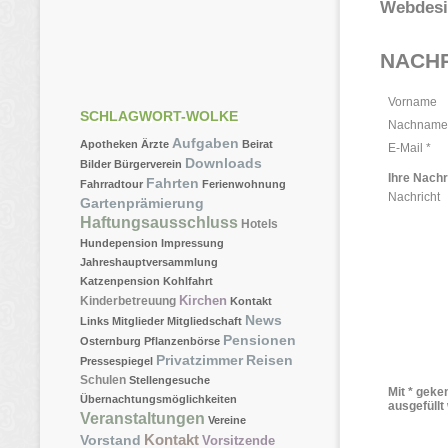
Webdesi
NACH
Vorname
SCHLAGWORT-WOLKE
Nachname
Aufgaben
Apotheken
Ärzte
Beirat
E-Mail *
Downloads
Bilder
Bürgerverein
Ihre Nachr
Fahrten
Fahrradtour
Ferienwohnung
Nachricht
Gartenprämierung
Haftungsausschluss
Hotels
Hundepension
Impressung
Jahreshauptversammlung
Katzenpension
Kohlfahrt
Kirchen
Kinderbetreuung
Kontakt
News
Links
Mitglieder
Mitgliedschaft
Pensionen
Osternburg
Pflanzenbörse
Privatzimmer
Reisen
Pressespiegel
Schulen
Stellengesuche
Mit * gek
Übernachtungsmöglichkeiten
ausgefüllt
Veranstaltungen
Vereine
Kontakt
Vorstand
Vorsitzende