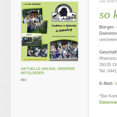
Sie sind 
so 
Bürger- 
Dammto
vertrete
Geschäft
Rheinstr
26135 Ol
AKTUELLE ANZAHL UNSERER
Tel: 044
MITGLIEDER:
683
E-Mail:
*Bei Kon
Datenve