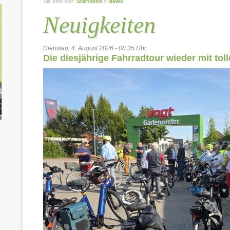
Sie sind hier:
Startseite
»
News
Neuigkeiten
Dienstag, 4. August 2026 - 08:35 Uhr
Die diesjährige Fahrradtour wieder mit tol