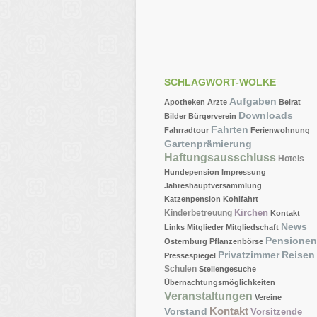
SCHLAGWORT-WOLKE
Aufgaben
Apotheken
Ärzte
Beirat
Downloads
Bilder
Bürgerverein
Fahrten
Fahrradtour
Ferienwohnung
Gartenprämierung
Haftungsausschluss
Hotels
Hundepension
Impressung
Jahreshauptversammlung
Katzenpension
Kohlfahrt
Kirchen
Kinderbetreuung
Kontakt
News
Links
Mitglieder
Mitgliedschaft
Pensionen
Osternburg
Pflanzenbörse
Privatzimmer
Reisen
Pressespiegel
Schulen
Stellengesuche
Übernachtungsmöglichkeiten
Veranstaltungen
Vereine
Kontakt
Vorstand
Vorsitzende