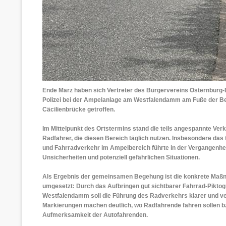
Ende März haben sich Vertreter des Bürgervereins Osternburg-
Polizei bei der Ampelanlage am Westfalendamm am Fuße der Beh
Cäcilienbrücke getroffen.
Im Mittelpunkt des Ortstermins stand die teils angespannte Ver
Radfahrer, die diesen Bereich täglich nutzen. Insbesondere das 
und Fahrradverkehr im Ampelbereich führte in der Vergangenhei
Unsicherheiten und potenziell gefährlichen Situationen.
Als Ergebnis der gemeinsamen Begehung ist die konkrete Maßn
umgesetzt: Durch das Aufbringen gut sichtbarer Fahrrad-Pikto
Westfalendamm soll die Führung des Radverkehrs klarer und ver
Markierungen machen deutlich, wo Radfahrende fahren sollen bz
Aufmerksamkeit der Autofahrenden.