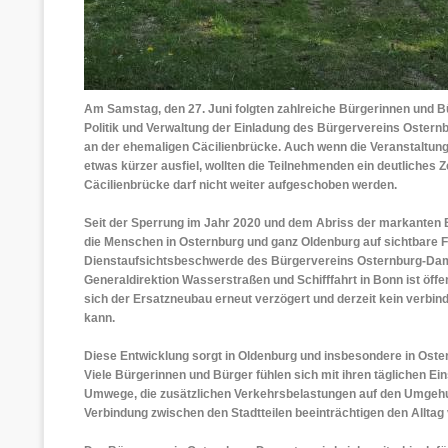
Am Samstag, den 27. Juni folgten zahlreiche Bürgerinnen und B
Politik und Verwaltung der Einladung des Bürgervereins Oste
an der ehemaligen Cäcilienbrücke. Auch wenn die Veranstaltun
etwas kürzer ausfiel, wollten die Teilnehmenden ein deutliches
Cäcilienbrücke darf nicht weiter aufgeschoben werden.
Seit der Sperrung im Jahr 2020 und dem Abriss der markanten
die Menschen in Osternburg und ganz Oldenburg auf sichtbare F
Dienstaufsichtsbeschwerde des Bürgervereins Osternburg-Dam
Generaldirektion Wasserstraßen und Schifffahrt in Bonn ist öff
sich der Ersatzneubau erneut verzögert und derzeit kein verbi
kann.
Diese Entwicklung sorgt in Oldenburg und insbesondere in Oste
Viele Bürgerinnen und Bürger fühlen sich mit ihren täglichen E
Umwege, die zusätzlichen Verkehrsbelastungen auf den Umgehu
Verbindung zwischen den Stadtteilen beeinträchtigen den Alltag