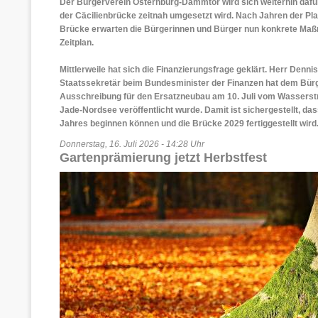
Der Bürgerverein Osternburg-Dammtor wird sich weiterhin dafü
der Cäcilienbrücke zeitnah umgesetzt wird. Nach Jahren der Pl
Brücke erwarten die Bürgerinnen und Bürger nun konkrete Maß
Zeitplan.
Mittlerweile hat sich die Finanzierungsfrage geklärt. Herr Denn
Staatssekretär beim Bundesminister der Finanzen hat dem Bürge
Ausschreibung für den Ersatzneubau am 10. Juli vom Wasserst
Jade-Nordsee veröffentlicht wurde. Damit ist sichergestellt, 
Jahres beginnen können und die Brücke 2029 fertiggestellt wird
Donnerstag, 16. Juli 2026 - 14:28 Uhr
Gartenprämierung jetzt Herbstfest