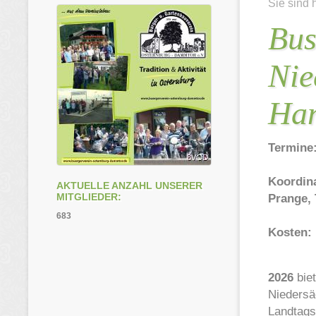
Sie sind 
Bus
Nie
Ha
Termine:
Koordin
AKTUELLE ANZAHL UNSERER
MITGLIEDER:
Prange, 
683
Kosten:
2026
bie
Niedersä
Landtag