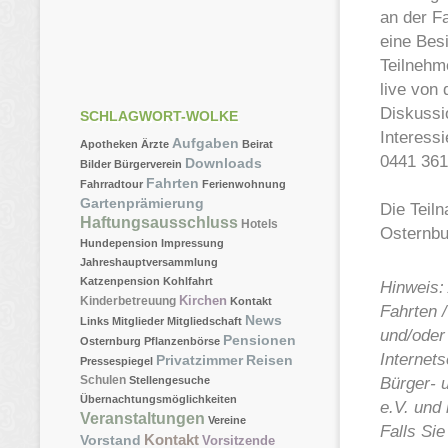
an der Fa
eine Bes
Teilnehm
live von 
Diskussi
SCHLAGWORT-WOLKE
Interess
Aufgaben
Apotheken
Ärzte
Beirat
0441 361
Downloads
Bilder
Bürgerverein
Fahrten
Fahrradtour
Ferienwohnung
Gartenprämierung
Die Teiln
Haftungsausschluss
Hotels
Osternbu
Hundepension
Impressung
Jahreshauptversammlung
Katzenpension
Kohlfahrt
Hinweis:
Kirchen
Kinderbetreuung
Kontakt
Fahrten 
News
Links
Mitglieder
Mitgliedschaft
und/oder
Pensionen
Osternburg
Pflanzenbörse
Internet
Privatzimmer
Reisen
Pressespiegel
Schulen
Bürger- 
Stellengesuche
Übernachtungsmöglichkeiten
e.V. und 
Veranstaltungen
Vereine
Falls Sie
Kontakt
Vorstand
Vorsitzende